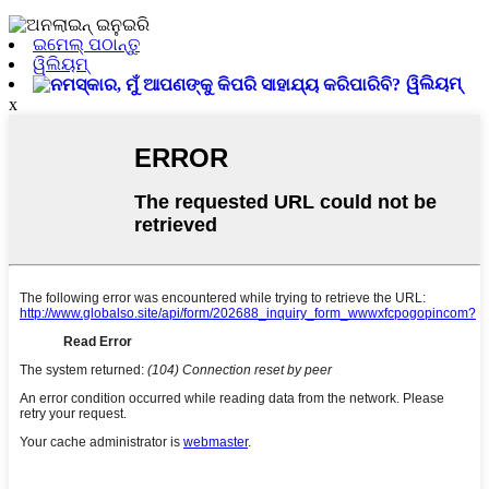
ଇମେଲ୍ ପଠାନ୍ତୁ
ୱିଲିୟମ୍
ୱିଲିୟମ୍
x