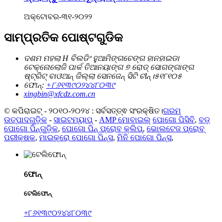
ଅକ୍ଟୋବର-୩୧-୨୦୨୨
ସାମ୍ପ୍ରତିକ ପୋଷ୍ଟଗୁଡିକ
ଦଶମ ମହଲା H ବିଲଡିଂ ହୁଆମିଙ୍ଗଚେଙ୍ଗ ହାନହାଇଡା
ଟେକ୍ନୋଲୋଜି ପାର୍କ ତିଆନୟାଙ୍ଗ ୭ ରୋଡ୍ ସୋଗଙ୍ଗାଙ୍ଗ
ଷ୍ଟ୍ରିଟ୍ ବାଓଆନ୍ ଜିଲ୍ଲା ସେନଜେନ୍ ସିଟି ଚୀନ୍।୫୧୮୧୦୫
ଫୋନ୍:
+୮୬୧୩୯୦୨୪୪୮୦୩୯
xingbin@xfcdz.com.cn
© କପିରାଇଟ୍ - ୨୦୧୦-୨୦୨୪ : ସର୍ବସତ୍ତ୍ଵ ସଂରକ୍ଷିତ।
ଗରମ
ଉତ୍ପାଦଗୁଡ଼ିକ
-
ସାଇଟମ୍ୟାପ୍
-
AMP ମୋବାଇଲ୍
ପୋଗୋ ପିସିବି
,
ବଡ଼
ପୋଗୋ ପିନ୍‌ଗୁଡ଼ିକ
,
ପୋଗୋ ପିନ୍ ପ୍ରୋବ୍ କ୍ଲିପ୍
,
ଭୋଲଟେଜ ପ୍ରୋବ୍
ପରୀକ୍ଷକ
,
ମାଇକ୍ରୋ ପୋଗୋ ପିନ୍ସ
,
ମିନି ପୋଗୋ ପିନ୍ସ
,
ଫୋନ୍
ଟେଲିଫୋନ୍
+୮୬୧୩୯୦୨୪୪୮୦୩୯