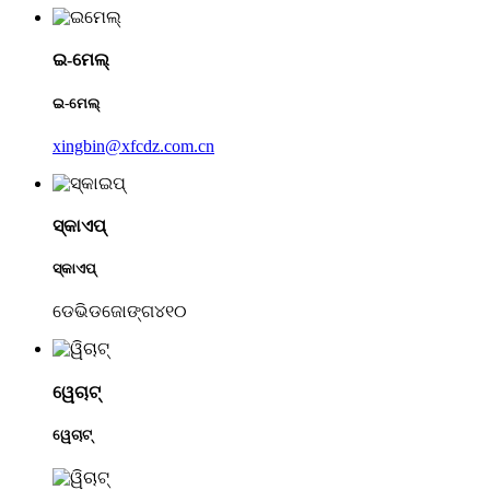
ଇ-ମେଲ୍
ଇ-ମେଲ୍
xingbin@xfcdz.com.cn
ସ୍କାଏପ୍
ସ୍କାଏପ୍
ଡେଭିଡଜୋଙ୍ଗ୪୧୦
ୱେଚାଟ୍
ୱେଚାଟ୍