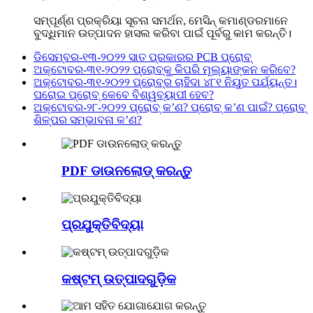
ସମ୍ପୂର୍ଣ୍ଣ ପ୍ରକ୍ରିୟା ସୂଚନା ସମର୍ଥନ, ମେସିନ୍ କମାଣ୍ଡରମାନେ
ବୁଦ୍ଧିମାନ ଉତ୍ପାଦନ ହାସଲ କରିବା ପାଇଁ ପୂର୍ବରୁ କାମ କରନ୍ତି।
ଡିସେମ୍ବର-୧୩-୨୦୨୨
ସାତ ପ୍ରକାରର PCB ପ୍ରୋବ୍
ଅକ୍ଟୋବର-୩୧-୨୦୨୨
ପ୍ରୋବ୍‌କୁ କିପରି ମୂଲ୍ୟାଙ୍କନ କରିବେ?
ଅକ୍ଟୋବର-୩୧-୨୦୨୨
ପ୍ରୋବ୍‌ର ଚାହିଦା ୪୮୧ ନିୟୁତ ପର୍ଯ୍ୟନ୍ତ।
ଘରୋଇ ପ୍ରୋବ୍‌ କେବେ ବିଶ୍ୱବ୍ୟାପୀ ହେବ?
ଅକ୍ଟୋବର-୨୮-୨୦୨୨
ପ୍ରୋବ୍ କ’ଣ? ପ୍ରୋବ୍ କ’ଣ ପାଇଁ? ପ୍ରୋବ୍
ଶିଳ୍ପର ସମ୍ଭାବନା କ’ଣ?
PDF ଡାଉନଲୋଡ୍ କରନ୍ତୁ
ପ୍ରଯୁକ୍ତିବିଦ୍ୟା
କଷ୍ଟମ୍ ଉତ୍ପାଦଗୁଡ଼ିକ