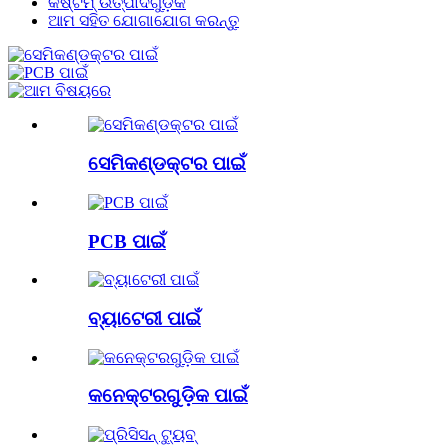
କଷ୍ଟମ୍ ଉତ୍ପାଦଗୁଡ଼ିକ
ଆମ ସହିତ ଯୋଗାଯୋଗ କରନ୍ତୁ
ସେମିକଣ୍ଡକ୍ଟର ପାଇଁ
PCB ପାଇଁ
ବ୍ୟାଟେରୀ ପାଇଁ
କନେକ୍ଟରଗୁଡ଼ିକ ପାଇଁ