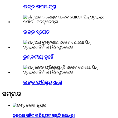
ଉଚ୍ଚ ତାପମାତ୍ରା
ଉଚ୍ଚ ସ୍ରୋତ
ଚୁମ୍ବକୀୟ ନୁହେଁ
ଉଚ୍ଚ ଫ୍ରିକ୍ୟୁଏନ୍ସି
ସମ୍ବାଦ
ଚତୁରତା ସହିତ ଭବିଷ୍ୟତ ସୃଷ୍ଟି କରନ୍ତୁ।