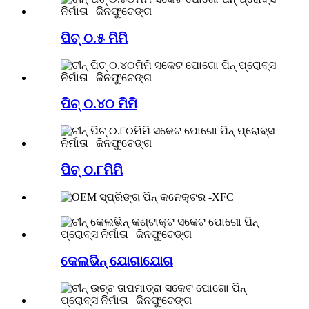
ପିଚ୍‌ ୦.୫ ମିମି
ପିଚ୍‌ ୦.୪୦ ମିମି
ପିଚ୍‌ ୦.୮ମିମି
କେଲଭିନ୍ ଯୋଗାଯୋଗ