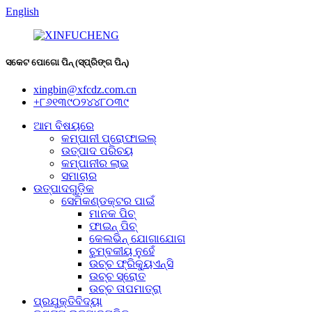
English
ସକେଟ ପୋଗୋ ପିନ୍ (ସ୍ପ୍ରିଙ୍ଗ ପିନ୍)
xingbin@xfcdz.com.cn
+୮୬୧୩୯୦୨୪୪୮୦୩୯
ଆମ ବିଷୟରେ
କମ୍ପାନୀ ପ୍ରୋଫାଇଲ୍
ଉତ୍ପାଦ ପରିଚୟ
କମ୍ପାନୀର ଲାଭ
ସମାଚାର
ଉତ୍ପାଦଗୁଡ଼ିକ
ସେମିକଣ୍ଡକ୍ଟର ପାଇଁ
ମାନକ ପିଚ୍
ଫାଇନ୍ ପିଚ୍
କେଲଭିନ୍ ଯୋଗାଯୋଗ
ଚୁମ୍ବକୀୟ ନୁହେଁ
ଉଚ୍ଚ ଫ୍ରିକ୍ୟୁଏନ୍ସି
ଉଚ୍ଚ ସ୍ରୋତ
ଉଚ୍ଚ ତାପମାତ୍ରା
ପ୍ରଯୁକ୍ତିବିଦ୍ୟା