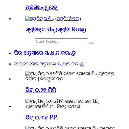
ପ୍ରିସିସନ୍ ଟ୍ୟୁବ୍
ସ୍ପ୍ରିଙ୍ଗ ପିନ୍ (ସ୍ପ୍ରିଂ ନିଡଲ୍)
ପିଚ୍ ଅନୁସାରେ ସନ୍ଧାନ କରନ୍ତୁ
ଟେକ୍ନୋଲୋଜି ଅନୁସାରେ ସନ୍ଧାନ କରନ୍ତୁ
ପିଚ୍‌ ୦.୨୫ ମିମି
ପିଚ୍‌ ୦.୩୫ ମିମି